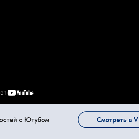
й с Ютубом
Смотреть в VK Видео →
ока с енотом акваре