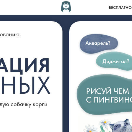
БЕСПЛАТНО
ию
Акварель?
ЦИЯ
Диджитал?
НЫХ
РИСУЙ ЧЕМ НРАВИТС
С ПИНГВИНОМ МО
бачку корги
→