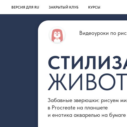
ВЕРСИЯ ДЛЯ RU
ЗАКРЫТЫЙ КЛУБ
КУРСЫ
Видеоуроки по рисован
СТИЛИЗА
ЖИВОТ
Забавные зверюшки: рисуем милую со
в Procreate на планшете
и енотика акварелью на бумаге
Урок корги в Procreate 