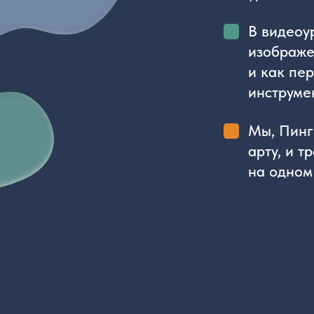
инструменты П
Мы, Пингвины,
арту, и тради
на одном напр
Что внутри уро