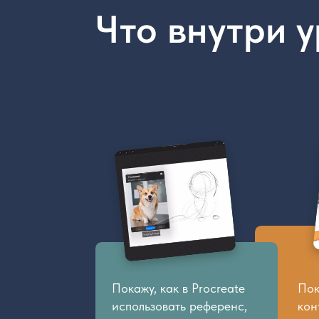
Покажу, как в Procreate
Показываю
использовать референс,
контуры н
строить эскиз из простых
и превращ
форм и как делать
для разук
стилизацию корги, чтобы
финальной
получился супер-милый
собакен