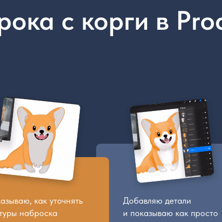
, как уточнять
Добавляю детали
Ка
аброска
и показываю как просто
ри
ать их в опору
работать с текстурами,
пу
рашивания
и как упрощать и ускорять
де
 иллюстрации
рутину с помощью слоёв
на
и обтравочных масок
в Прокреейте