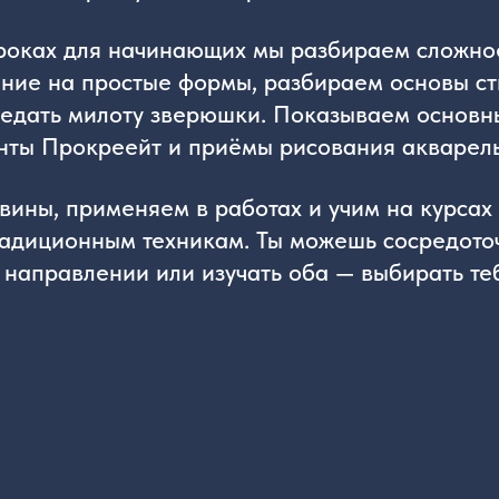
рокреейт и приёмы рисования акварелью
 применяем в работах и учим на курсах и диджита
ционным техникам. Ты можешь сосредоточиться
авлении или изучать оба — выбирать тебе!
ка с корги в Procrea