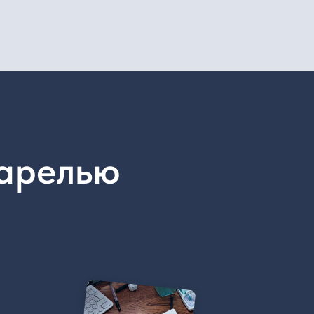
олнительная доработка
арельного рисунка
 большей выразительности.
авляем детали цветными
андашами