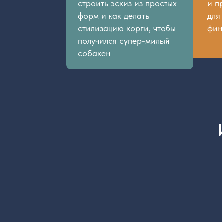
Илл
Как нарисоват
в Procreate вс