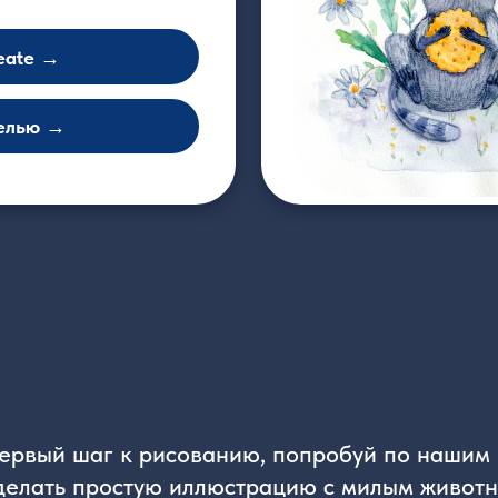
→
 шаг к рисованию, попробуй по нашим пошаговы
ь простую иллюстрацию с милым животным
 для начинающих мы разбираем сложное
а простые формы, разбираем основы стилизации
ь милоту зверюшки. Показываем основные