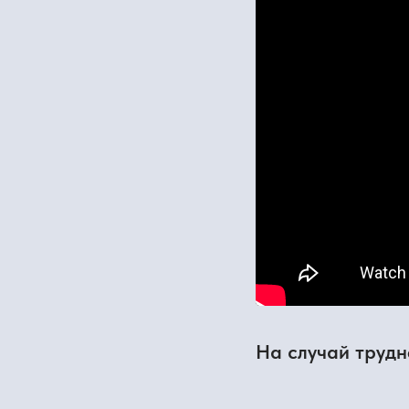
На случай трудносте
Что внутри ур