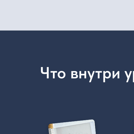
Советы по стилизации —
Подробно
выделение главных
выбора цв
характеристик животного
Как смеша
при рисовании. Из каких
серый цве
простых форм состоит
грязных о
енот. Как перевести эскиз
на акварельную бумагу