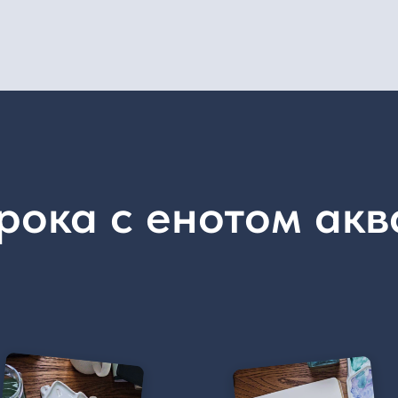
е объяснение
Ровная акварельная
Доп
етовой палитры.
заливка енота,
акв
ть красивый
рассказываю о своей
для
т акварелью, без
любимой кисте, делаю
Доб
ттенков
мягкие блики, второй
кар
и финальный слой заливки