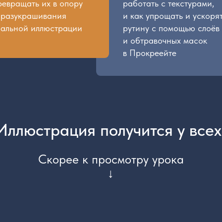
юстрация получится у всех!
Скорее к просмотру урока
↓
ь милую собаку корг
его за 20 минут