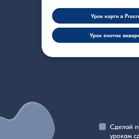
Урок енотик акварелью 
Сделай первый
урокам сделат
В видеоуроках
изображение н
и как передат