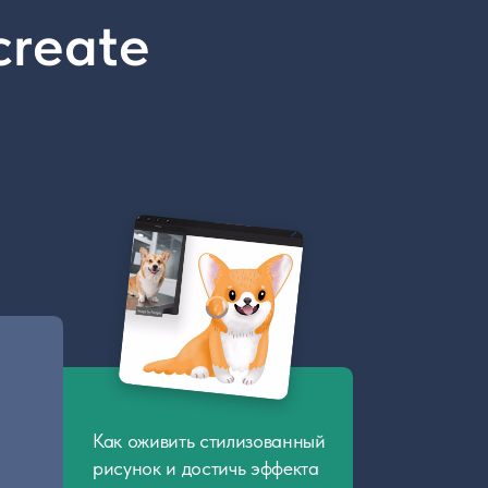
к оживить стилизованный
сунок и достичь эффекта
шистой шерсти: добавляем
коративные элементы
 рисунок